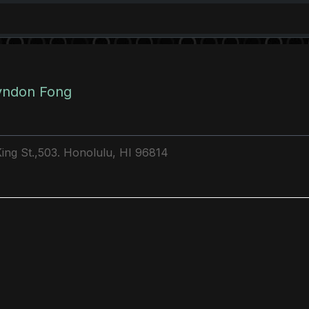
yndon Fong
King St.,503. Honolulu, HI 96814